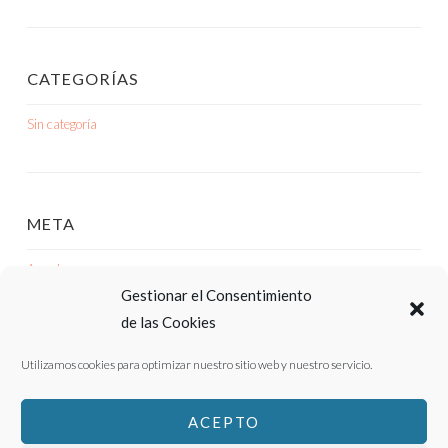
CATEGORÍAS
Sin categoría
META
Acceder
Gestionar el Consentimiento
Feed de entradas
de las Cookies
Feed de comentarios
Utilizamos cookies para optimizar nuestro sitio web y nuestro servicio.
WordPress.org
ACEPTO